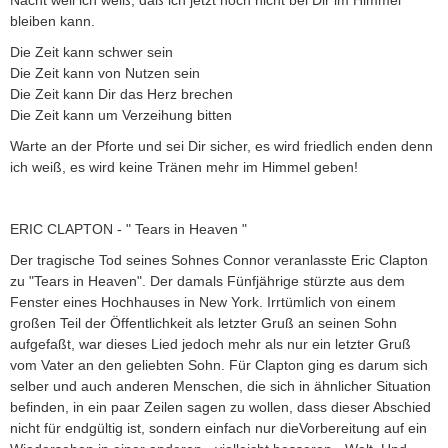
Nacht weil ich weiß, daß ich jetzt noch nicht bei Dir im Himmel
bleiben kann.
Die Zeit kann schwer sein
Die Zeit kann von Nutzen sein
Die Zeit kann Dir das Herz brechen
Die Zeit kann um Verzeihung bitten
Warte an der Pforte und sei Dir sicher, es wird friedlich enden denn
ich weiß, es wird keine Tränen mehr im Himmel geben!
ERIC CLAPTON - " Tears in Heaven "
Der tragische Tod seines Sohnes Connor veranlasste Eric Clapton
zu "Tears in Heaven". Der damals Fünfjährige stürzte aus dem
Fenster eines Hochhauses in New York. Irrtümlich von einem
großen Teil der Öffentlichkeit als letzter Gruß an seinen Sohn
aufgefaßt, war dieses Lied jedoch mehr als nur ein letzter Gruß
vom Vater an den geliebten Sohn. Für Clapton ging es darum sich
selber und auch anderen Menschen, die sich in ähnlicher Situation
befinden, in ein paar Zeilen sagen zu wollen, dass dieser Abschied
nicht für endgültig ist, sondern einfach nur dieVorbereitung auf ein